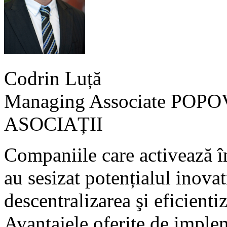
Codrin Luță
Managing Associate POP
ASOCIAȚII
Companiile care activează î
au sesizat potențialul inova
descentralizarea şi eficienti
Avantajele oferite de imple