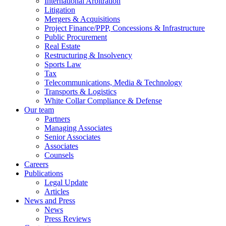
International Arbitration
Litigation
Mergers & Acquisitions
Project Finance/PPP, Concessions & Infrastructure
Public Procurement
Real Estate
Restructuring & Insolvency
Sports Law
Tax
Telecommunications, Media & Technology
Transports & Logistics
White Collar Compliance & Defense
Our team
Partners
Managing Associates
Senior Associates
Associates
Counsels
Careers
Publications
Legal Update
Articles
News and Press
News
Press Reviews