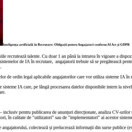
Inteligența artificială în Recrutare: Obligații pentru Angajatori conform AI Act și GDPR
ile recrutează talente. Cu doar 1 an până la intrarea în vigoare a dispo
 sistemelor de IA în recrutare, angajatorii trebuie să se pregătească pent
l.
lor de ordin legal aplicabile angajatorilor care vor utiliza sisteme IA î
e sisteme IA care, pe lângă procesarea datelor disponibile intern la nivel
are.
re – inclusiv pentru publicarea de anunțuri direcționate, analiza CV-urilo
tori, în calitate de "utilizatori" sau de "implementatori" ai acestor sistem
e angajatorului, colectează și prelucrează informații din surse publice (ex