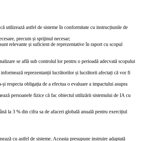
că utilizează astfel de sisteme în conformitate cu instrucțiunile de
cesare, precum și sprijinul necesar;
 sunt relevante și suficient de reprezentative în raport cu scopul
urnalizare se află sub controlul lor pentru o perioadă adecvată scopului
nformează reprezentanții lucrătorilor și lucrătorii afectați că vor fi
 a-și respecta obligația de a efectua o evaluare a impactului asupra
mează persoanele fizice că fac obiectul utilizării sistemului de IA cu
nă la 3 % din cifra sa de afaceri globală anuală pentru exercițiul
onează cu astfel de sisteme. Aceasta presupune instruire adaptată