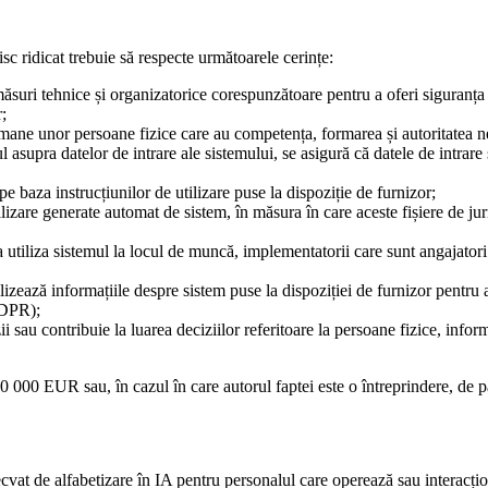
isc ridicat trebuie să respecte următoarele cerințe:
măsuri tehnice și organizatorice corespunzătoare pentru a oferi siguranța 
r;
mane unor persoane fizice care au competența, formarea și autoritatea ne
l asupra datelor de intrare ale sistemului, se asigură că datele de intrare
e baza instrucțiunilor de utilizare puse la dispoziție de furnizor;
nalizare generate automat de sistem, în măsura în care aceste fișiere de j
 utiliza sistemul la locul de muncă, implementatorii care sunt angajatori i
ilizează informațiile despre sistem puse la dispoziției de furnizor pentru
GDPR);
ii sau contribuie la luarea deciziilor referitoare la persoane fizice, infor
0 000 EUR sau, în cazul în care autorul faptei este o întreprindere, de pâ
cvat de alfabetizare în IA pentru personalul care operează sau interacți