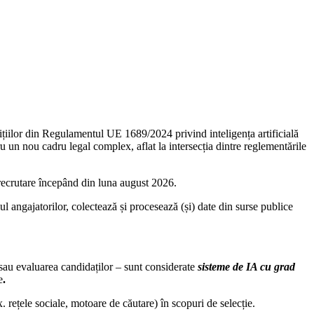
zițiilor din Regulamentul UE 1689/2024 privind inteligența artificială
ru un nou cadru legal complex, aflat la intersecția dintre reglementările
n recrutare începând din luna august 2026.
ul angajatorilor, colectează și procesează (și) date din surse publice
r sau evaluarea candidaților – sunt considerate
sisteme de IA cu grad
e
.
. rețele sociale, motoare de căutare) în scopuri de selecție.