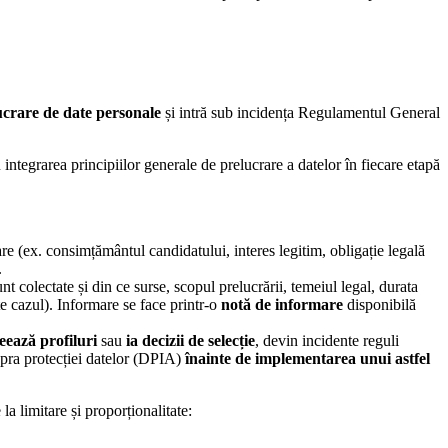
lucrare de date personale
și intră sub incidența Regulamentul General
integrarea principiilor generale de prelucrare a datelor în fiecare etapă
re (ex. consimțământul candidatului, interes legitim, obligație legală
.
colectate și din ce surse, scopul prelucrării, temeiul legal, durata
ste cazul). Informare se face printr-o
notă de informare
disponibilă
eează profiluri
sau
ia decizii de selecție
, devin incidente reguli
upra protecției datelor (DPIA)
înainte de implementarea unui astfel
la limitare și proporționalitate: