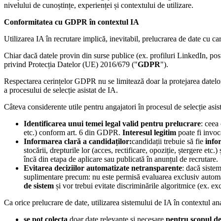
nivelului de cunoștințe, experienței și contextului de utilizare.
Conformitatea cu GDPR în contextul IA
Utilizarea IA în recrutare implică, inevitabil, prelucrarea de date cu ca
Chiar dacă datele provin din surse publice (ex. profiluri LinkedIn, pos
privind Protecția Datelor (UE) 2016/679 ("
GDPR
").
Respectarea cerințelor GDPR nu se limitează doar la protejarea datelor, 
a procesului de selecție asistat de IA.
Câteva considerente utile pentru angajatori în procesul de selecție asis
Identificarea unui temei legal valid pentru prelucrare
: ceea
etc.) conform art. 6 din GDPR.
Interesul legitim
poate fi invoca
Informarea clară a candidaților:
candidații trebuie să fie
info
stocării, drepturile lor (acces, rectificare, opoziție, ștergere et
încă din etapa de aplicare sau publicată în anunțul de recrutare.
Evitarea deciziilor automatizate netransparente
: dacă siste
suplimentare precum: nu este permisă evaluarea exclusiv automat
de sistem
și vor trebui evitate discriminările algoritmice (ex. exc
Ca orice prelucrare de date, utilizarea sistemului de IA în contextul ana
se pot colecta
doar date relevante și necesare
pentru scopul dec