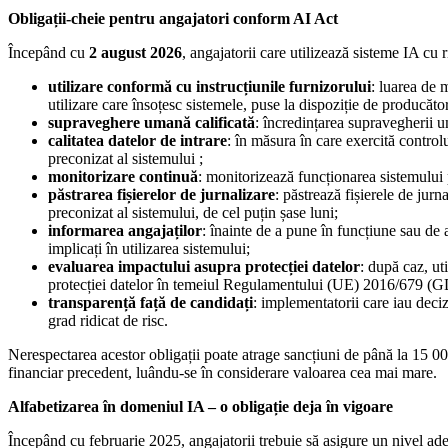
Obligații-cheie pentru angajatori conform AI Act
Începând cu
2 august 2026
, angajatorii care utilizează sisteme IA cu r
utilizare conformă cu instrucțiunile furnizorului
: luarea de 
utilizare care însoțesc sistemele, puse la dispoziție de producăto
supraveghere umană calificată
: încredințarea supravegherii u
calitatea datelor de intrare
: în măsura în care exercită controlu
preconizat al sistemului ;
monitorizare continuă
: monitorizează funcționarea sistemului p
păstrarea fișierelor de jurnalizare
: păstrează fișierele de jur
preconizat al sistemului, de cel puțin șase luni;
informarea angajaților
: înainte de a pune în funcțiune sau de a
implicați în utilizarea sistemului;
evaluarea impactului asupra protecției datelor
: după caz, ut
protecției datelor în temeiul Regulamentului (UE) 2016/679 (
transparență față de candidați
: implementatorii care iau deciz
grad ridicat de risc.
Nerespectarea acestor obligații poate atrage sancțiuni de până la 15 00
financiar precedent, luându-se în considerare valoarea cea mai mare.
Alfabetizarea în domeniul IA – o obligație deja în vigoare
Începând cu februarie 2025, angajatorii trebuie să asigure un nivel ade