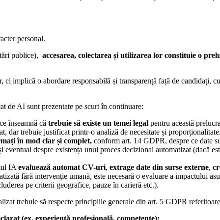
racter personal.
tări publice),
accesarea, colectarea și utilizarea lor constituie o pre
ci implică o abordare responsabilă și transparență față de candidați, cu 
tat de AI sunt prezentate pe scurt în continuare:
 ce înseamnă că
trebuie să existe un temei legal
pentru această prelucra
t, dar trebuie justificat printr-o analiză de necesitate și proporționalitate
rmați în mod clar și complet,
conform art. 14 GDPR, despre ce date sunt 
c.) și eventual despre existența unui proces decizional automatizat (dacă e
mul IA
evaluează automat CV-uri
,
extrage date din surse externe
,
cr
izată fără intervenție umană, este necesară o evaluare a impactului as
luderea pe criterii geografice, pauze în carieră etc.).
lizat trebuie să respecte principiile generale din art. 5 GDPR referitoare 
larat (ex. experiență profesională, competențe);