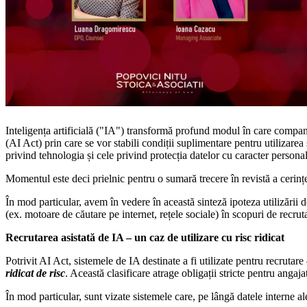
Inteligența artificială ("IA") transformă profund modul în care compani
(AI Act) prin care se vor stabili condiții suplimentare pentru utilizarea
privind tehnologia și cele privind protecția datelor cu caracter persona
Momentul este deci prielnic pentru o sumară trecere în revistă a cerințe
În mod particular, avem în vedere în această sinteză ipoteza utilizării d
(ex. motoare de căutare pe internet, rețele sociale) în scopuri de recrut
Recrutarea asistată de IA – un caz de utilizare cu risc ridicat
Potrivit AI Act, sistemele de IA destinate a fi utilizate pentru recruta
ridicat de risc
. Această clasificare atrage obligații stricte pentru angaja
În mod particular, sunt vizate sistemele care, pe lângă datele interne al